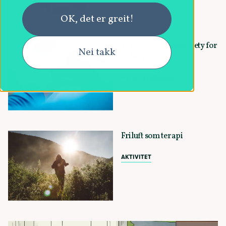
OK, det er greit!
Dette kan dingsene bety for
Nei takk
helsen din
HELSETEKNOLOGI
Friluft som terapi
AKTIVITET