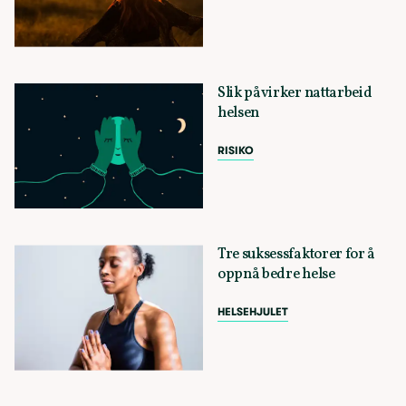
Slik påvirker nattarbeid
helsen
RISIKO
Tre suksessfaktorer for å
oppnå bedre helse
HELSEHJULET